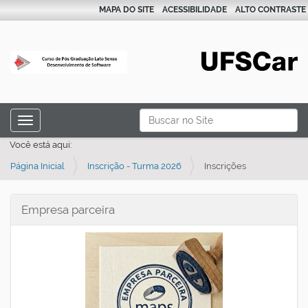
MAPA DO SITE
ACESSIBILIDADE
ALTO CONTRASTE
N
Busca
Toggle navigation
a
Busca Avançada…
Você está aqui:
v
Página Inicial
Inscrição - Turma 2026
Inscrições
e
g
a
Empresa parceira
ç
ã
o